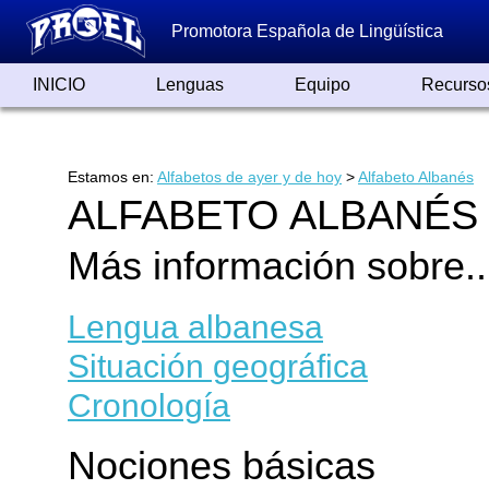
Promotora Española de Lingüística
INICIO
Lenguas
Equipo
Recurso
Lenguas de España
Lenguas del Mundo
Alfabetos ayer y hoy
Grandes Traductores
Qumrán
Colaboradores
Reconocimientos
Artículos
Cursos
Enlaces
Estamos en:
Alfabetos de ayer y de hoy
>
Alfabeto Albanés
ALFABETO ALBANÉS
Más información sobre..
Lengua albanesa
Situación geográfica
Cronología
Nociones básicas