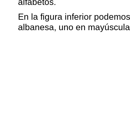
(III)
La escritura Argyrokast
Argyrokastron, en el sur de