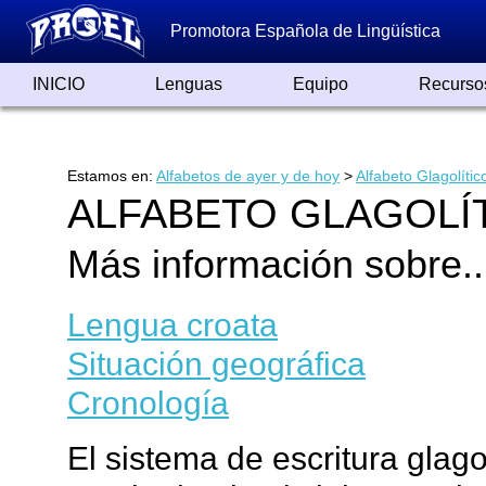
Promotora Española de Lingüística
INICIO
Lenguas
Equipo
Recurso
Lenguas de España
Lenguas del Mundo
Alfabetos ayer y hoy
Grandes Traductores
Qumrán
Colaboradores
Reconocimientos
Artículos
Cursos
Enlaces
Estamos en:
Alfabetos de ayer y de hoy
>
Alfabeto Glagolític
ALFABETO GLAGOLÍ
Más información sobre..
Lengua croata
Situación geográfica
Cronología
El sistema de escritura glago