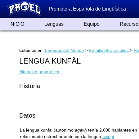
Promotora Española de Lingüística
INICIO
Lenguas
Equipo
Recurso
Lenguas de España
Lenguas del Mundo
Alfabetos ayer y hoy
Grandes Traductores
Qumrán
Colaboradores
Reconocimientos
Artículos
Cursos
Enlaces
Estamos en:
Lenguas del Mundo
>
Familia Afro-asiática
>
Ra
LENGUA KUNFÄL
Situación geográfica
Historia
Datos
La lengua kunfäl (autónimo
agäw
) tenía 2.000 hablantes en
relacionado estrechamente con la lengua
awngi
.