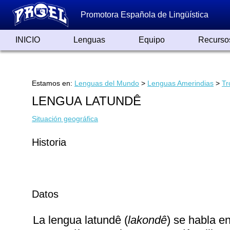
Promotora Española de Lingüística
INICIO
Lenguas
Equipo
Recurso
Lenguas de España
Lenguas del Mundo
Alfabetos ayer y hoy
Grandes Traductores
Qumrán
Colaboradores
Reconocimientos
Artículos
Cursos
Enlaces
Estamos en:
Lenguas del Mundo
>
Lenguas Amerindias
>
Tr
LENGUA LATUNDÊ
Situación geográfica
Historia
Datos
La lengua latundê (
lakondê
) se habla e