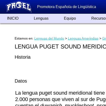
Promotora Española de Lingüística
INICIO
Lenguas
Equipo
Recurso
Lenguas de España
Lenguas del Mundo
Alfabetos ayer y hoy
Grandes Traductores
Qumrán
Colaboradores
Reconocimientos
Artículos
Cursos
Enlaces
Estamos en:
Lenguas del Mundo
>
Lenguas Amerindias
>
Gr
LENGUA PUGET SOUND MERIDI
Historia
Datos
La lengua puget sound meridional tiene 
2.000 personas que viven al sur de Pug
cuentan el
duwanish
,
muckleshoot
,
nsqu