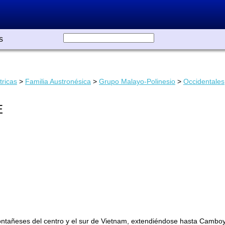
s
tricas
>
Familia Austronésica
>
Grupo Malayo-Polinesio
>
Occidentales
E
tañeses del centro y el sur de Vietnam, extendiéndose hasta Cambo