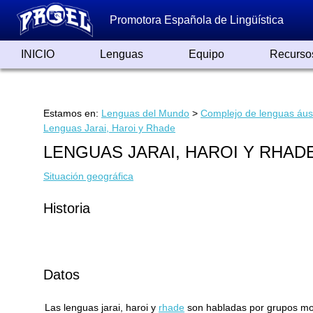
Promotora Española de Lingüística
INICIO
Lenguas
Equipo
Recurso
Lenguas de España
Lenguas del Mundo
Alfabetos ayer y hoy
Grandes Traductores
Qumrán
Colaboradores
Reconocimientos
Artículos
Cursos
Enlaces
Estamos en:
Lenguas del Mundo
>
Complejo de lenguas áus
Lenguas Jarai, Haroi y Rhade
LENGUAS JARAI, HAROI Y RHAD
Situación geográfica
Historia
Datos
Las lenguas jarai, haroi y
rhade
son habladas por grupos mon