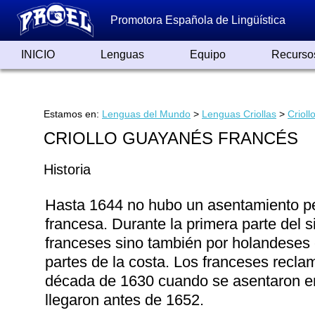
Promotora Española de Lingüística
INICIO
Lenguas
Equipo
Recurso
Lenguas de España
Lenguas del Mundo
Alfabetos ayer y hoy
Grandes Traductores
Qumrán
Colaboradores
Reconocimientos
Artículos
Cursos
Enlaces
Estamos en:
Lenguas del Mundo
>
Lenguas Criollas
>
Crioll
CRIOLLO GUAYANÉS FRANCÉS
Historia
Hasta 1644 no hubo un asentamiento p
francesa. Durante la primera parte del s
franceses sino también por holandeses 
partes de la costa. Los franceses recla
década de 1630 cuando se asentaron e
llegaron antes de 1652.