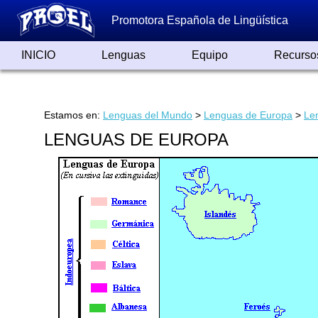
Promotora Española de Lingüística
INICIO
Lenguas
Equipo
Recurso
Lenguas de España
Lenguas del Mundo
Alfabetos ayer y hoy
Grandes Traductores
Qumrán
Colaboradores
Reconocimientos
Artículos
Cursos
Enlaces
Estamos en:
Lenguas del Mundo
>
Lenguas de Europa
>
Le
LENGUAS DE EUROPA