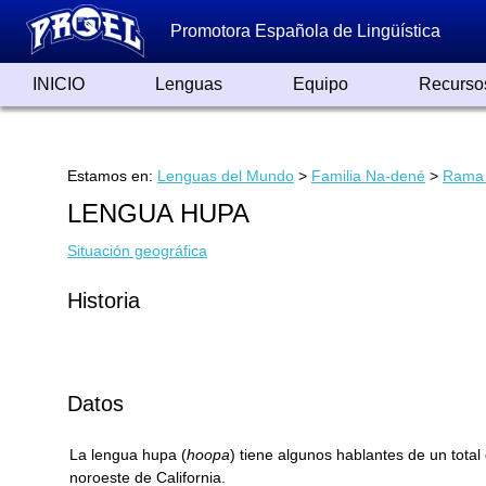
Promotora Española de Lingüística
INICIO
Lenguas
Equipo
Recurso
Lenguas de España
Lenguas del Mundo
Alfabetos ayer y hoy
Grandes Traductores
Qumrán
Colaboradores
Reconocimientos
Artículos
Cursos
Enlaces
Estamos en:
Lenguas del Mundo
>
Familia Na-dené
>
Rama 
LENGUA HUPA
Situación geográfica
Historia
Datos
La lengua hupa (
hoopa
) tiene algunos hablantes de un tota
noroeste de California.