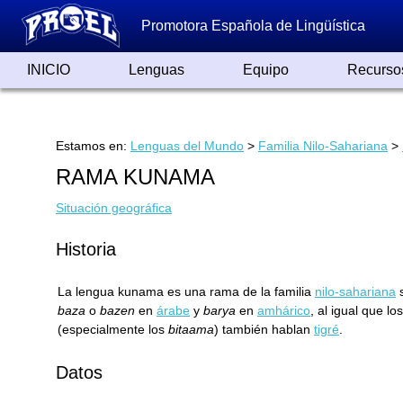
Promotora Española de Lingüística
INICIO
Lenguas
Equipo
Recurso
Lenguas de España
Lenguas del Mundo
Alfabetos ayer y hoy
Grandes Traductores
Qumrán
Colaboradores
Reconocimientos
Artículos
Cursos
Enlaces
Estamos en:
Lenguas del Mundo
>
Familia Nilo-Sahariana
>
RAMA KUNAMA
Situación geográfica
Historia
La lengua kunama es una rama de la familia
nilo-sahariana
s
baza
o
bazen
en
árabe
y
barya
en
amhárico
, al igual que lo
(especialmente los
bitaama
) también hablan
tigré
.
Datos