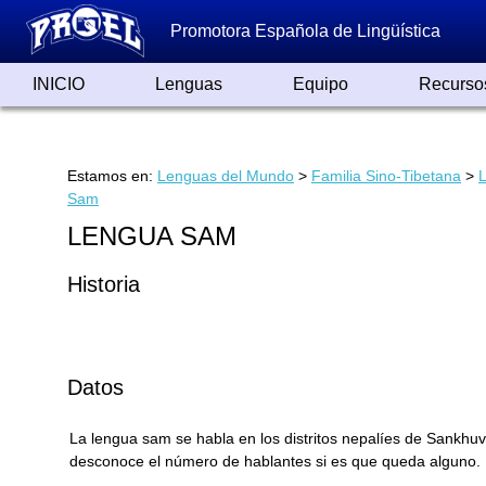
Promotora Española de Lingüística
INICIO
Lenguas
Equipo
Recurso
Lenguas de España
Lenguas del Mundo
Alfabetos ayer y hoy
Grandes Traductores
Qumrán
Colaboradores
Reconocimientos
Artículos
Cursos
Enlaces
Estamos en:
Lenguas del Mundo
>
Familia Sino-Tibetana
>
Sam
LENGUA SAM
Historia
Datos
La lengua sam se habla en los distritos nepalíes de Sankhuva 
desconoce el número de hablantes si es que queda alguno. 