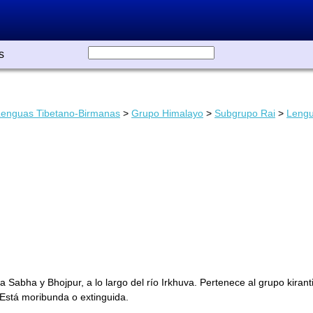
s
Lenguas Tibetano-Birmanas
>
Grupo Himalayo
>
Subgrupo Rai
>
Leng
Sabha y Bhojpur, a lo largo del río Irkhuva. Pertenece al grupo kiranti
Está moribunda o extinguida.