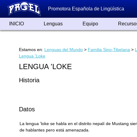
Promotora Española de Lingüística
INICIO
Lenguas
Equipo
Recurso
Lenguas de España
Lenguas del Mundo
Alfabetos ayer y hoy
Grandes Traductores
Qumrán
Colaboradores
Reconocimientos
Artículos
Cursos
Enlaces
Estamos en:
Lenguas del Mundo
>
Familia Sino-Tibetana
>
Lengua 'Loke
LENGUA 'LOKE
Historia
Datos
La lengua 'loke se habla en el distrito nepalí de Mustang 
de hablantes pero está amenazada.