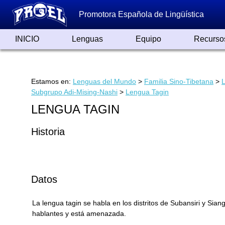
Promotora Española de Lingüística
INICIO
Lenguas
Equipo
Recurso
Lenguas de España
Lenguas del Mundo
Alfabetos ayer y hoy
Grandes Traductores
Qumrán
Colaboradores
Reconocimientos
Artículos
Cursos
Enlaces
Estamos en:
Lenguas del Mundo
>
Familia Sino-Tibetana
>
Subgrupo Adi-Mising-Nashi
>
Lengua Tagin
LENGUA TAGIN
Historia
Datos
La lengua tagin se habla en los distritos de Subansiri y Sia
hablantes y está amenazada.