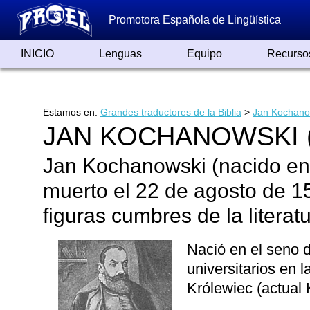
Promotora Española de Lingüística
INICIO
Lenguas
Equipo
Recurso
Lenguas de España
Lenguas del Mundo
Alfabetos ayer y hoy
Grandes Traductores
Qumrán
Colaboradores
Reconocimientos
Artículos
Cursos
Enlaces
Estamos en:
Grandes traductores de la Biblia
>
Jan Kochano
JAN KOCHANOWSKI (
Jan Kochanowski (nacido en
muerto el 22 de agosto de 15
figuras cumbres de la literat
Nació en el seno d
universitarios en 
Królewiec (actual