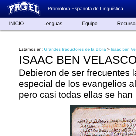
Promotora Española de Lingüística
INICIO
Lenguas
Equipo
Recurso
Lenguas de España
Lenguas del Mundo
Alfabetos ayer y hoy
Grandes Traductores
Qumrán
Colaboradores
Reconocimientos
Artículos
Cursos
Enlaces
Estamos en:
Grandes traductores de la Biblia
>
Isaac ben Vel
ISAAC BEN VELASCO
Debieron de ser frecuentes l
especial de los evangelios a
pero casi todas ellas se han 