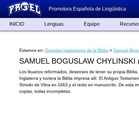
Promotora Española de Lingüística
INICIO
Lenguas
Equipo
Recurso
Lenguas de España
Lenguas del Mundo
Alfabetos ayer y hoy
Grandes Traductores
Qumrán
Colaboradores
Reconocimientos
Artículos
Cursos
Enlaces
Estamos en:
Grandes traductores de la Biblia
>
Samuel Bogus
SAMUEL BOGUSLAW CHYLINSKI (
Los lituanos reformados, deseosos de tener su propia Bibli
Inglaterra y tuviera la Biblia impresa allí. El Antiguo Testa
Sínodo de Vilna en 1663 y el resto en manuscrito. De esta impr
copias, todas incompletas.