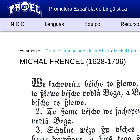
Promotora Española de Lingüística
INICIO
Lenguas
Equipo
Recurso
Lenguas de España
Lenguas del Mundo
Alfabetos ayer y hoy
Grandes Traductores
Qumrán
Colaboradores
Reconocimientos
Artículos
Cursos
Enlaces
Estamos en:
Grandes traductores de la Biblia
>
Michal Frenc
MICHAL FRENCEL (1628-1706)