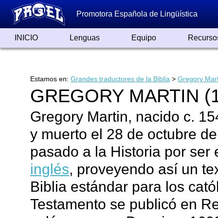
Promotora Española de Lingüística
INICIO
Lenguas
Equipo
Recurso
Lenguas de España
Lenguas del Mundo
Alfabetos ayer y hoy
Grandes Traductores
Qumrán
Colaboradores
Reconocimientos
Artículos
Cursos
Enlaces
Estamos en:
Grandes traductores de la Biblia
>
Gregory Mart
GREGORY MARTIN (1
Gregory Martin, nacido c. 15
y muerto el 28 de octubre d
pasado a la Historia por ser e
inglés
, proveyendo así un te
Biblia estándar para los cat
Testamento se publicó en Re