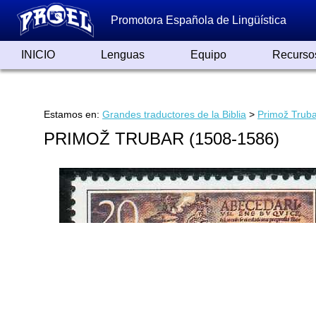
Promotora Española de Lingüística
INICIO
Lenguas
Equipo
Recurso
Lenguas de España
Lenguas del Mundo
Alfabetos ayer y hoy
Grandes Traductores
Qumrán
Colaboradores
Reconocimientos
Artículos
Cursos
Enlaces
Estamos en:
Grandes traductores de la Biblia
>
Primož Trub
PRIMOŽ TRUBAR (1508-1586)