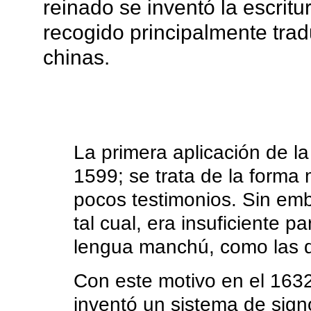
1616, Nurhachu subió al tro
Fulingga (en chino T'ien Ming
reinado se inventó la escrit
recogido principalmente tra
chinas.