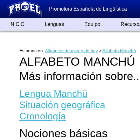
Promotora Española de Lingüística
INICIO
Lenguas
Equipo
Recurso
Lenguas de España
Lenguas del Mundo
Alfabetos ayer y hoy
Grandes Traductores
Qumrán
Colaboradores
Reconocimientos
Artículos
Cursos
Enlaces
Estamos en:
Alfabetos de ayer y de hoy
>
Alfabeto Manchú
ALFABETO MANCHÚ
Más información sobre..
Lengua Manchü
Situación geográfica
Cronología
Nociones básicas