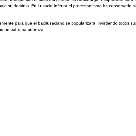
mostrado una gran vitalidad cultural y no se han dejado
absorber por la cultura y el idioma
alemán
. El primer
documento escrito en lengua
lusaciana
, sin poderse
determinar si inferior o superior, fueron las
Glosas de
Magdeburgo
, comentarios a un manuscrito
latino
del siglo XII
Pero la difusión de la escritura en ambos idiomas sóbaros, e
relacionada directamente con la Reforma, pues el
protestantismo va a convertirse en la creencia mayoritaria,
aunque con el paso del tiempo los Habsburgo recuperarán
para el catolicismo los territorios altolusacianos que estaban
bajo su dominio. En Lusacia Inferior el protestantismo ha
conservado su posición predominante.
Además de su traducción, Fabricius trabajó incansablemente
para que el bajolusaciano se popularizara, invirtiendo todos
sus bienes en tal empresa, a consecuencia de la cual murió 
extrema pobreza.