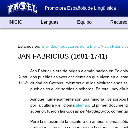
Promotora Española de Lingüística
INICIO
Lenguas
Equipo
Recurso
Lenguas de España
Lenguas del Mundo
Alfabetos ayer y hoy
Grandes Traductores
Qumrán
Colaboradores
Reconocimientos
Artículos
Cursos
Enlaces
Estamos en:
Grandes traductores de la Biblia
>
Jan Fabriciu
JAN FABRICIUS (1681-1741)