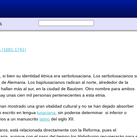
s
s (1681-1741)
Jan Fabricius era de origen alemán nacido en Polonia, si bie
su identidad étnica era serbolusaciana. Los serbolusacianos
son dos pueblos eslavos occidentales que viven en el este d
Alemania. Los bajolusacianos radican al norte, alrededor de 
ciudad de Cottbus, mientras que los altolusacianos se hallan
más al sur, en la ciudad de Bautzen. Otro nombre para amb
pueblos es el de sorbios o sóbaros. En total, hoy día hay una
cien mil personas pertenecientes a esta etnia.
Aunque numéricamente son una minoría, los sorbios han