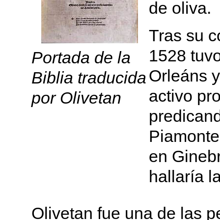
de oliva.
Tras su c
1528 tuvo
Portada de la
Orleáns y
Biblia traducida
activo pr
por Olivetan
predicand
Piamonte
en Ginebr
hallaría l
Olivetan fue una de las 