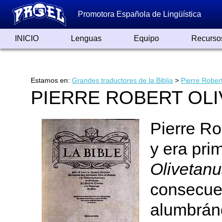
Promotora Española de Lingüística
INICIO
Lenguas
Equipo
Recurso
Lenguas de España
Lenguas del Mundo
Alfabetos ayer y hoy
Grandes Traductores
Qumrán
Colaboradores
Reconocimientos
Artículos
Cursos
Enlaces
Estamos en:
Grandes traductores de la Biblia
>
Pierre Rober
PIERRE ROBERT OLIV
Pierre Ro
y era pri
Olivetanu
consecuen
alumbrán