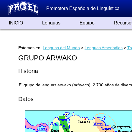
Promotora Española de Lingüística
INICIO
Lenguas
Equipo
Recurso
Lenguas de España
Lenguas del Mundo
Alfabetos ayer y hoy
Grandes Traductores
Qumrán
Colaboradores
Reconocimientos
Artículos
Cursos
Enlaces
Estamos en:
Lenguas del Mundo
>
Lenguas Amerindias
>
Tr
GRUPO ARWAKO
Historia
El grupo de lenguas arwako (
arhuaco
), 2.700 años de divers
Datos