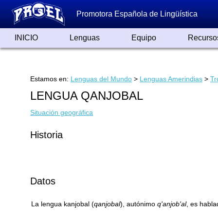
Promotora Española de Lingüística
INICIO
Lenguas
Equipo
Recurso
Lenguas de España
Lenguas del Mundo
Alfabetos ayer y hoy
Grandes Traductores
Qumrán
Colaboradores
Reconocimientos
Artículos
Cursos
Enlaces
Estamos en:
Lenguas del Mundo
>
Lenguas Amerindias
>
Tr
LENGUA QANJOBAL
Situación geográfica
Historia
Datos
La lengua kanjobal (
qanjobal
), autónimo
q'anjob'al
, es habl