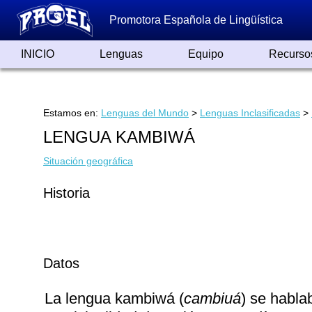
Promotora Española de Lingüística
INICIO
Lenguas
Equipo
Recurso
Lenguas de España
Lenguas del Mundo
Alfabetos ayer y hoy
Grandes Traductores
Qumrán
Colaboradores
Reconocimientos
Artículos
Cursos
Enlaces
Estamos en:
Lenguas del Mundo
>
Lenguas Inclasificadas
>
LENGUA KAMBIWÁ
Situación geográfica
Historia
Datos
La lengua kambiwá (
cambiuá
) se habla