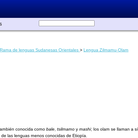
s
Rama de lenguas Sudanesas Orientales
>
Lengua Zilmamu-Olam
 también conocida como
bale
,
tsilmamo
y
mashi
; los olam se llaman a sí
a de las lenguas menos conocidas de Etiopía.