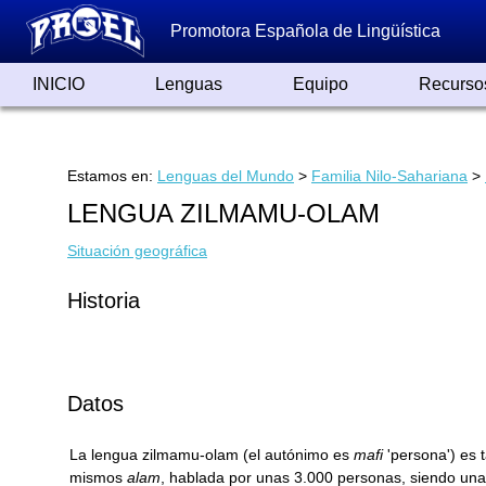
Promotora Española de Lingüística
INICIO
Lenguas
Equipo
Recurso
Lenguas de España
Lenguas del Mundo
Alfabetos ayer y hoy
Grandes Traductores
Qumrán
Colaboradores
Reconocimientos
Artículos
Cursos
Enlaces
Estamos en:
Lenguas del Mundo
>
Familia Nilo-Sahariana
>
LENGUA ZILMAMU-OLAM
Situación geográfica
Historia
Datos
La lengua zilmamu-olam (el autónimo es
mafi
'persona') es
mismos
alam
, hablada por unas 3.000 personas, siendo un