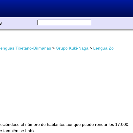
s
Lenguas Tibetano-Birmanas
>
Grupo Kuki-Naga
>
Lengua Zo
onociéndose el número de hablantes aunque puede rondar los 17.000.
e también se habla.