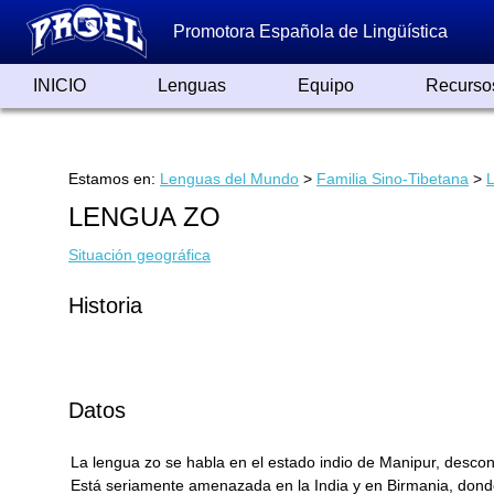
Promotora Española de Lingüística
INICIO
Lenguas
Equipo
Recurso
Lenguas de España
Lenguas del Mundo
Alfabetos ayer y hoy
Grandes Traductores
Qumrán
Colaboradores
Reconocimientos
Artículos
Cursos
Enlaces
Estamos en:
Lenguas del Mundo
>
Familia Sino-Tibetana
>
LENGUA ZO
Situación geográfica
Historia
Datos
La lengua zo se habla en el estado indio de Manipur, desc
Está seriamente amenazada en la India y en Birmania, dond