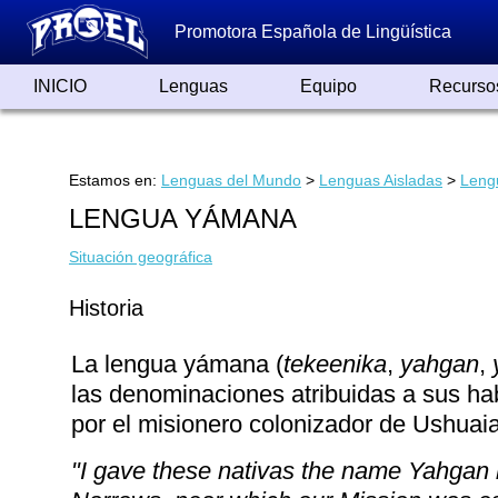
Promotora Española de Lingüística
INICIO
Lenguas
Equipo
Recurso
Lenguas de España
Lenguas del Mundo
Alfabetos ayer y hoy
Grandes Traductores
Qumrán
Colaboradores
Reconocimientos
Artículos
Cursos
Enlaces
Estamos en:
Lenguas del Mundo
>
Lenguas Aisladas
>
Leng
LENGUA YÁMANA
Situación geográfica
Historia
La lengua yámana (
tekeenika
,
yahgan
,
las denominaciones atribuidas a sus ha
por el misionero colonizador de Ushuai
"I gave these nativas the name Yahgan