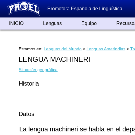
Promotora Española de Lingüística
INICIO
Lenguas
Equipo
Recurso
Lenguas de España
Lenguas del Mundo
Alfabetos ayer y hoy
Grandes Traductores
Qumrán
Colaboradores
Reconocimientos
Artículos
Cursos
Enlaces
Estamos en:
Lenguas del Mundo
>
Lenguas Amerindias
>
Tr
LENGUA MACHINERI
Situación geográfica
Historia
Datos
La lengua machineri se habla en el dep