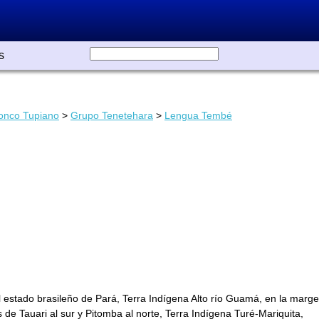
s
onco Tupiano
>
Grupo Tenetehara
>
Lengua Tembé
l estado brasileño de Pará, Terra Indígena Alto río Guamá, en la marg
 de Tauari al sur y Pitomba al norte, Terra Indígena Turé-Mariquita,