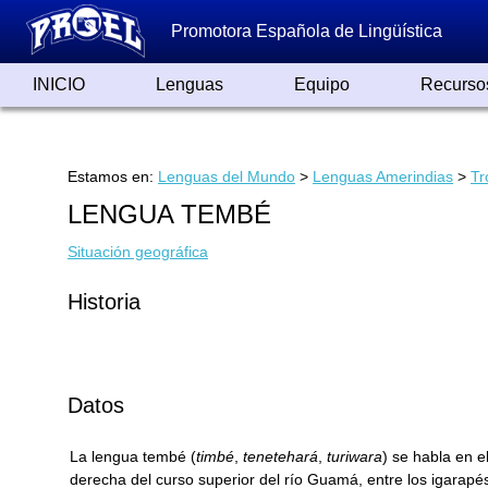
Promotora Española de Lingüística
INICIO
Lenguas
Equipo
Recurso
Lenguas de España
Lenguas del Mundo
Alfabetos ayer y hoy
Grandes Traductores
Qumrán
Colaboradores
Reconocimientos
Artículos
Cursos
Enlaces
Estamos en:
Lenguas del Mundo
>
Lenguas Amerindias
>
Tr
LENGUA TEMBÉ
Situación geográfica
Historia
Datos
La lengua tembé (
timbé
,
tenetehará
,
turiwara
) se habla en e
derecha del curso superior del río Guamá, entre los igarapés