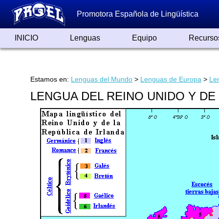
Promotora Española de Lingüística
INICIO
Lenguas
Equipo
Recurso
Lenguas de España
Lenguas del Mundo
Alfabetos ayer y hoy
Grandes Traductores
Qumrán
Colaboradores
Reconocimientos
Artículos
Cursos
Enlaces
Estamos en:
Lenguas del Mundo
>
Lenguas de Europa
>
Len
LENGUA DEL REINO UNIDO Y DE