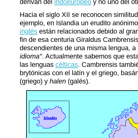
derivan del
indoeuropeo
y no uno del ot
Hacia el siglo XII se reconocen similitud
ejemplo, en Islandia un erudito anónimo
inglés
están relacionados debido al gra
fin de esa centuria Giraldus Cambrensi
descendientes de una misma lengua, a 
idioma"
. Actualmente sabemos que esta
las lenguas
célticas
. Cambrensis también
brytónicas con el latín y el griego, bas
(griego) y
halen
(galés).