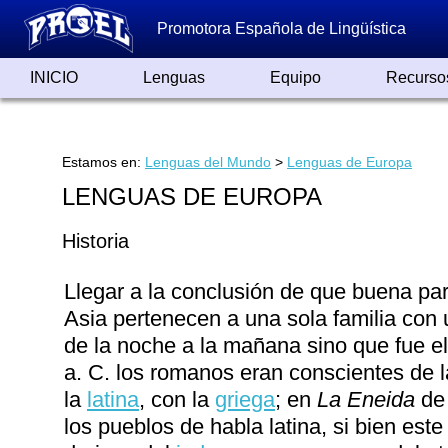
Promotora Española de Lingüística
INICIO
Lenguas
Equipo
Recurso
Lenguas de España
Lenguas del Mundo
Alfabetos ayer y hoy
Grandes Traductores
Qumrán
Colaboradores
Reconocimientos
Artículos
Cursos
Enlaces
Estamos en:
Lenguas del Mundo
>
Lenguas de Europa
LENGUAS DE EUROPA
Historia
Llegar a la conclusión de que buena pa
Asia pertenecen a una sola familia con
de la noche a la mañana sino que fue el 
a. C. los romanos eran conscientes de l
la
latina
, con la
griega
; en
La Eneida
de 
los pueblos de habla latina, si bien est