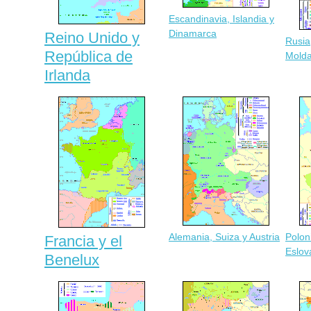
Escandinavia, Islandia y
Dinamarca
Reino Unido y
Rusia
República de
Molda
Irlanda
Alemania, Suiza y Austria
Polon
Francia y el
Eslov
Benelux