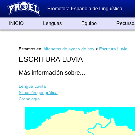
Promotora Española de Lingüística
INICIO
Lenguas
Equipo
Recurso
Lenguas de España
Lenguas del Mundo
Alfabetos ayer y hoy
Grandes Traductores
Qumrán
Colaboradores
Reconocimientos
Artículos
Cursos
Enlaces
Estamos en:
Alfabetos de ayer y de hoy
>
Escritura Luvia
ESCRITURA LUVIA
Más información sobre...
Lengua Luvita
Situación geográfica
Cronología