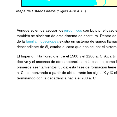
Mapa de Estados luvios (Siglos X-IX a. C.)
Aunque solemos asociar los
jeroglíficos
con Egipto, el caso e
también se sirvieron de este sistema de escritura. Dentro d
de la
familia indoeuropea
existió un sistema de signos llam
descendiente de él, estaba el caso que nos ocupa: el sistema 
El Imperio hitita floreció entre el 1500 y el 1200 a. C. A part
declive y el ascenso de otras potencias en la escena, como l
primeros asentamientos luvios; esta fase de formación tiene 
a. C., comenzando a partir de ahí durante los siglos X y IX 
terminando con la decadencia hacia el 708 a. C.