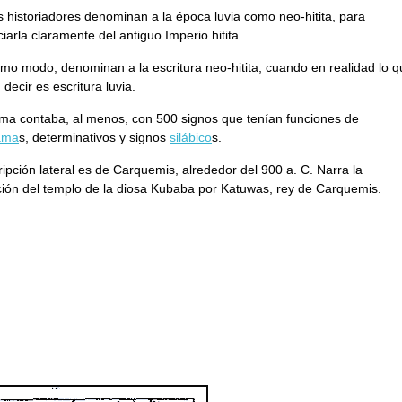
 historiadores denominan a la época luvia como neo-hitita, para
ciarla claramente del antiguo Imperio hitita.
mo modo, denominan a la escritura neo-hitita, cuando en realidad lo q
 decir es escritura luvia.
ema contaba, al menos, con 500 signos que tenían funciones de
ama
s, determinativos y signos
silábico
s.
ripción lateral es de Carquemis, alrededor del 900 a. C. Narra la
ión del templo de la diosa Kubaba por Katuwas, rey de Carquemis.