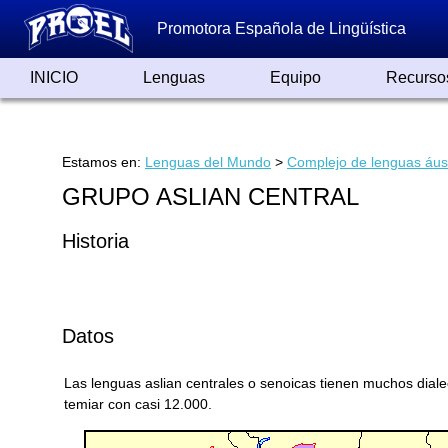
Promotora Española de Lingüística
INICIO
Lenguas
Equipo
Recurso
Lenguas de España
Lenguas del Mundo
Alfabetos ayer y hoy
Grandes Traductores
Qumrán
Colaboradores
Reconocimientos
Artículos
Cursos
Enlaces
Estamos en:
Lenguas del Mundo
>
Complejo de lenguas áus
GRUPO ASLIAN CENTRAL
Historia
Datos
Las lenguas aslian centrales o senoicas tienen muchos diale
temiar con casi 12.000.