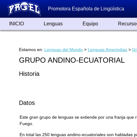
Promotora Española de Lingüística
INICIO
Lenguas
Equipo
Recurso
Lenguas de España
Lenguas del Mundo
Alfabetos ayer y hoy
Grandes Traductores
Qumrán
Colaboradores
Reconocimientos
Artículos
Cursos
Enlaces
Estamos en:
Lenguas del Mundo
>
Lenguas Amerindias
>
Gr
GRUPO ANDINO-ECUATORIAL
Historia
Datos
Este gran grupo de lenguas se extiende por una franja que r
Fuego.
En total las 250 lenguas andino-ecuatoriales son habladas 