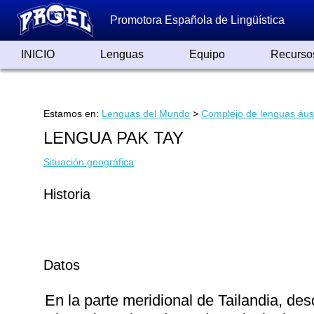
Promotora Española de Lingüística
INICIO
Lenguas
Equipo
Recurso
Lenguas de España
Lenguas del Mundo
Alfabetos ayer y hoy
Grandes Traductores
Qumrán
Colaboradores
Reconocimientos
Artículos
Cursos
Enlaces
Estamos en:
Lenguas del Mundo
>
Complejo de lenguas áus
LENGUA PAK TAY
Situación geográfica
Historia
Datos
En la parte meridional de Tailandia, d