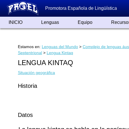
Promotora Española de Lingüística
INICIO
Lenguas
Equipo
Recurso
Lenguas de España
Lenguas del Mundo
Alfabetos ayer y hoy
Grandes Traductores
Qumrán
Colaboradores
Reconocimientos
Artículos
Cursos
Enlaces
Estamos en:
Lenguas del Mundo
>
Complejo de lenguas áus
Septentrional
>
Lengua Kintaq
LENGUA KINTAQ
Situación geográfica
Historia
Datos