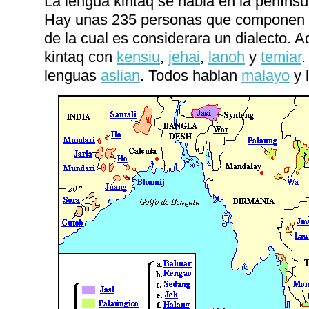
La lengua kintaq se habla en la penínsu
Hay unas 235 personas que componen es
de la cual es considerara un dialecto.
kintaq con
kensiu
,
jehai
,
lanoh
y
temiar
.
lenguas
aslian
. Todos hablan
malayo
y 