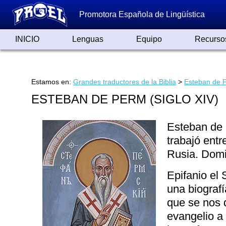
Promotora Española de Lingüística
INICIO
Lenguas
Equipo
Recurso
Lenguas de España
Lenguas del Mundo
Alfabetos ayer y hoy
Grandes Traductores
Qumrán
Colaboradores
Reconocimientos
Artículos
Cursos
Enlaces
Estamos en:
Grandes traductores de la Biblia
>
Esteban de P
ESTEBAN DE PERM (SIGLO XIV)
Esteban de 
trabajó entr
Rusia. Domi
Epifanio el 
una biografí
que se nos d
evangelio a