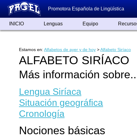
Promotora Española de Lingüística
INICIO
Lenguas
Equipo
Recurso
Lenguas de España
Lenguas del Mundo
Alfabetos ayer y hoy
Grandes Traductores
Qumrán
Colaboradores
Reconocimientos
Artículos
Cursos
Enlaces
Estamos en:
Alfabetos de ayer y de hoy
>
Alfabeto Siríaco
ALFABETO SIRÍACO
Más información sobre..
Lengua Siríaca
Situación geográfica
Cronología
Nociones básicas