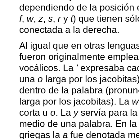
dependiendo de la posición e
f
,
w
,
z
,
s
,
r
y
t
) que tienen sól
conectada a la derecha.
Al igual que en otras lengu
fueron originalmente emplea
vocálicos. La
'
expresaba cad
una
o
larga por los jacobitas
dentro de la palabra (pronu
larga por los jacobitas). La
w
corta u
o
. La
y
servía para l
medio de una palabra. En la 
griegas la
a
fue denotada me