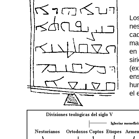
Los
nes
cad
man
en 
sir
(ex
ens
hum
el 