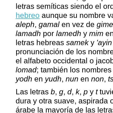
letras semíticas siendo el o
hebreo
aunque su nombre va
aleph
,
gamal
en vez de
gime
lamadh
por
lamedh
y
mim
en
letras hebreas
samek
y
'ayi
pronunciación de los nombre
el alfabeto occidental o jaco
lomad
; también los nombres 
yodh
en
yudh
,
nun
en
non
,
t
Las letras
b
,
g
,
d
,
k
,
p
y
t
tuvi
dura y otra suave, aspirada o
árabe la mayoría de las letra