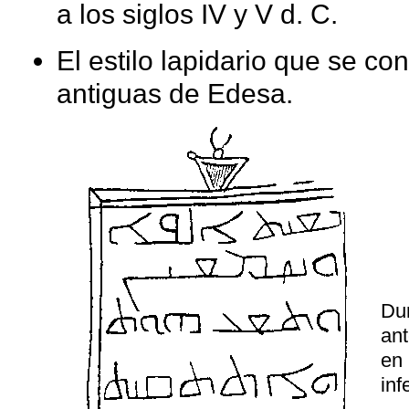
a los siglos IV y V d. C.
El estilo lapidario que se c
antiguas de Edesa.
Dur
an
en 
inf