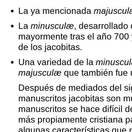
La ya mencionada
majuscu
La
minusculæ
, desarrollado 
mayormente tras el año 700 y
de los jacobitas.
Una variedad de la
minuscu
majusculæ
que también fue u
Después de mediados del sig
manuscritos jacobitas son mu
manuscritos se hace difícil de
más propiamente cristiana pal
algunas características que 